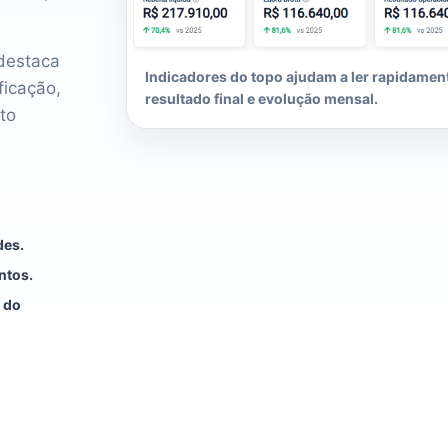
 destaca
Indicadores do topo ajudam a ler rapidamente
ficação,
resultado final e evolução mensal.
to
des.
ntos.
a do