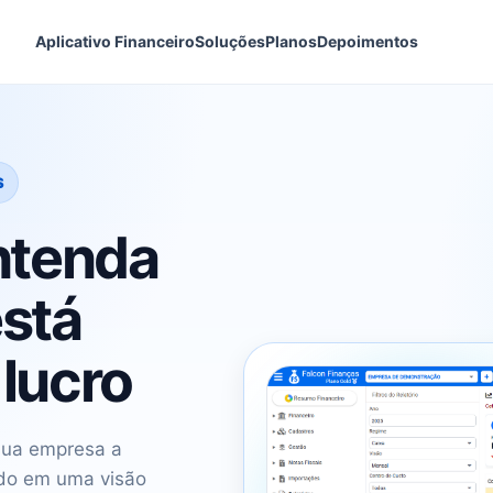
Aplicativo Financeiro
Soluções
Planos
Depoimentos
S
ntenda
stá
lucro
sua empresa a
ado em uma visão