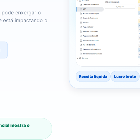
ê pode enxergar o
e está impactando o
a
Receita líquida
Lucro bruto
cial mostra o