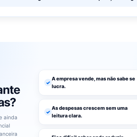
A empresa vende, mas não sabe se
ante
lucra.
as?
As despesas crescem sem uma
leitura clara.
e ainda
cial
anceira