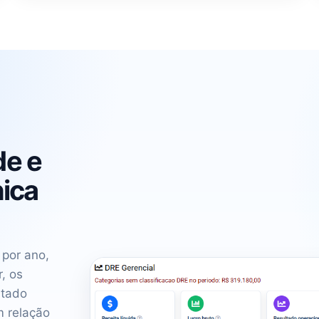
de e
ica
 por ano,
, os
ltado
m relação