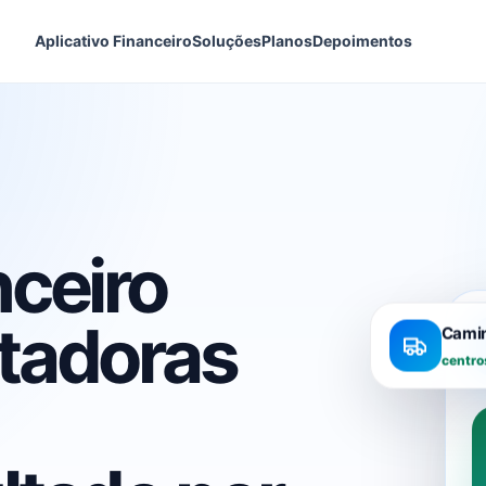
Aplicativo Financeiro
Soluções
Planos
Depoimentos
nceiro
rtadoras
Cami
centro