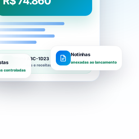
Notinhas
Placa ABC-1D23
stas
anexadas ao lancamento
Despesas e receitas conciliadas
s controladas