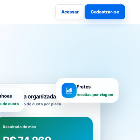
Acessar
Cadastrar-se
Fretes
receitas por viagem
Frota organizada
nhoes
Centro de custo por placa
s de custo
Resultado do mes
R$ 74.860