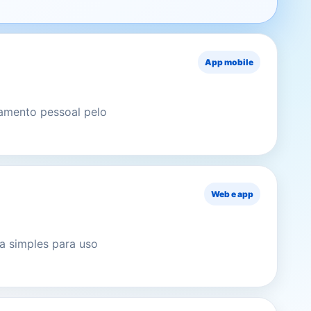
App mobile
amento pessoal pelo
Web e app
ia simples para uso