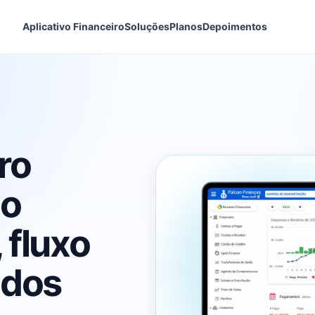
Aplicativo Financeiro
Soluções
Planos
Depoimentos
ro
mo
 fluxo
ados